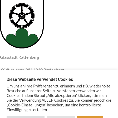
Glasstadt Rattenberg
Südtirolerstr. 28 | 6240 Rattenberg
Telefon: +43 5337 66098
Diese Webseite verwendet Cookies
Um uns an Ihre Präferenzen zu erinnern und z.B. wiederholte
E-Mail: info@glas-schwarz.at
Besuche auf unserer Seite zu verstehen verwenden wir
Cookies. Indem Sie auf „Alle akzeptieren“ klicken, stimmen
RATTENBERG
Sie der Verwendung ALLER Cookies zu. Sie können jedoch die
„Cookie-Einstellungen“ besuchen, um eine kontrollierte
Einwilligung zu erteilen.
PARTNERSHOPS