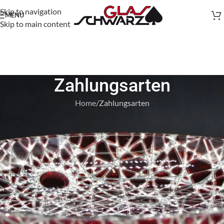
Skip to navigation
MENU
Skip to main content
Zahlungsarten
Home
Zahlungsarten
Kredit-/Debitkarte
Klarna
EPS
Bancontact
iDEAL | Wero