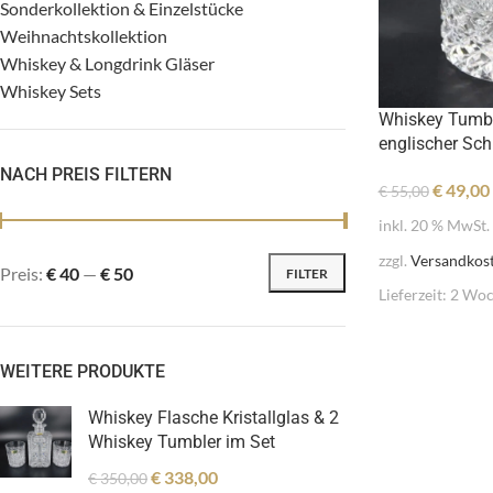
Sonderkollektion & Einzelstücke
Weihnachtskollektion
Whiskey & Longdrink Gläser
Whiskey Sets
Whiskey Tumble
englischer Schl
NACH PREIS FILTERN
€
49,00
€
55,00
inkl. 20 % MwSt.
zzgl.
Versandkos
Preis:
€ 40
—
€ 50
FILTER
Lieferzeit:
2 Woc
WEITERE PRODUKTE
Whiskey Flasche Kristallglas & 2
Whiskey Tumbler im Set
€
338,00
€
350,00