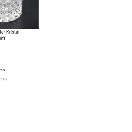
r Kristall,
iff
ten
hen