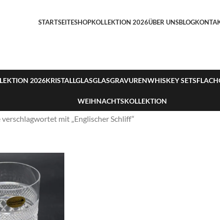
STARTSEITE
SHOP
KOLLEKTION 2026
ÜBER UNS
BLOG
KONTA
LEKTION 2026
KRISTALLGLAS
GLASGRAVUREN
WHISKEY SETS
FLACH
WEIHNACHTSKOLLEKTION
verschlagwortet mit „Englischer Schliff“