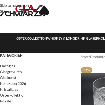
Skip to navigation
Skip to main content
OSTERKOLLEKTION
WHISKEY & LONGDRINK GLÄSER
KOL
KATEGORIEN
Start
Produkte 
Flachglas
-11%
Glasgravuren
Glaskunst
Kollektion 2026
Kristallglas
Osterkollektion
Pokale