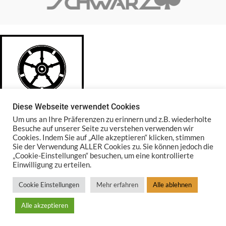
Diese Webseite verwendet Cookies
Um uns an Ihre Präferenzen zu erinnern und z.B. wiederholte
Besuche auf unserer Seite zu verstehen verwenden wir
Cookies. Indem Sie auf „Alle akzeptieren“ klicken, stimmen
Sie der Verwendung ALLER Cookies zu. Sie können jedoch die
Glasstadt Rattenberg
„Cookie-Einstellungen“ besuchen, um eine kontrollierte
Einwilligung zu erteilen.
Südtirolerstr. 28 | 6240 Rattenberg
Cookie Einstellungen
Mehr erfahren
Alle ablehnen
Telefon: +43 5337 66098
E-Mail: info@glas-schwarz.at
Alle akzeptieren