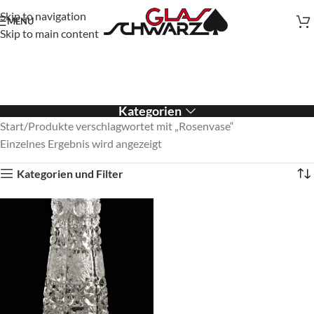
Skip to navigation
MENU
Skip to main content
Kategorien
Start
Produkte verschlagwortet mit „Rosenvase“
Einzelnes Ergebnis wird angezeigt
Kategorien und Filter