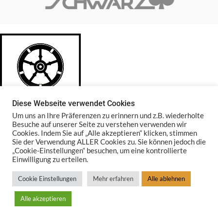
Diese Webseite verwendet Cookies
Um uns an Ihre Präferenzen zu erinnern und z.B. wiederholte
Besuche auf unserer Seite zu verstehen verwenden wir
Cookies. Indem Sie auf „Alle akzeptieren“ klicken, stimmen
Sie der Verwendung ALLER Cookies zu. Sie können jedoch die
Glasstadt Rattenberg
„Cookie-Einstellungen“ besuchen, um eine kontrollierte
Einwilligung zu erteilen.
Südtirolerstr. 28 | 6240 Rattenberg
Cookie Einstellungen
Mehr erfahren
Alle ablehnen
Telefon: +43 5337 66098
E-Mail: info@glas-schwarz.at
Alle akzeptieren