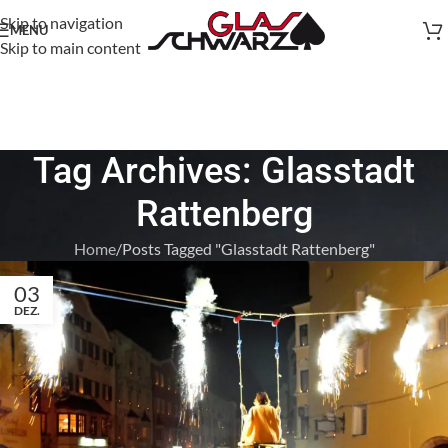
Skip to navigation
MENU
Skip to main content
Tag Archives: Glasstadt
Rattenberg
Home
Posts Tagged "Glasstadt Rattenberg"
03
DEZ.