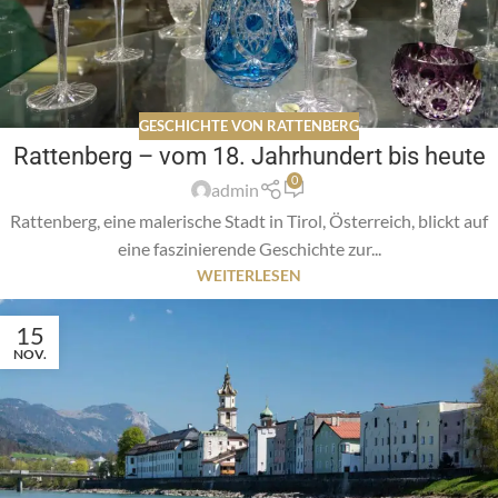
GESCHICHTE VON RATTENBERG
Rattenberg – vom 18. Jahrhundert bis heute
0
admin
Rattenberg, eine malerische Stadt in Tirol, Österreich, blickt auf
eine faszinierende Geschichte zur...
WEITERLESEN
15
NOV.