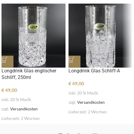
Longdrink Glas englischer
Longdrink Glas Schliff-A
Schliff, 250ml
€
49,00
€
49,00
inkl. 20 % MwSt.
inkl. 20 % MwSt.
zzgl.
Versandkosten
zzgl.
Versandkosten
Lieferzeit:
2 Wochen
Lieferzeit:
2 Wochen