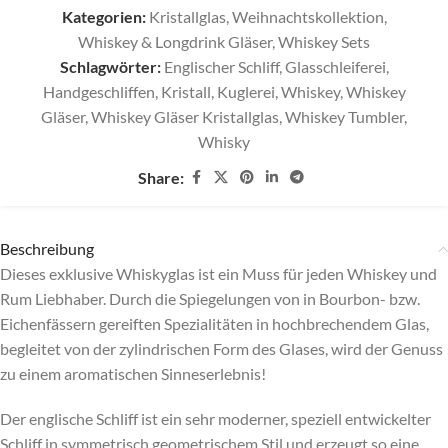
Kategorien:
Kristallglas
,
Weihnachtskollektion
,
Whiskey & Longdrink Gläser
,
Whiskey Sets
Schlagwörter:
Englischer Schliff
,
Glasschleiferei
,
Handgeschliffen
,
Kristall
,
Kuglerei
,
Whiskey
,
Whiskey
Gläser
,
Whiskey Gläser Kristallglas
,
Whiskey Tumbler
,
Whisky
Share:
Beschreibung
Dieses exklusive Whiskyglas ist ein Muss für jeden Whiskey und
Rum Liebhaber. Durch die Spiegelungen von in Bourbon- bzw.
Eichenfässern gereiften Spezialitäten in hochbrechendem Glas,
begleitet von der zylindrischen Form des Glases, wird der Genuss
zu einem aromatischen Sinneserlebnis!
Der englische Schliff ist ein sehr moderner, speziell entwickelter
Schliff in symmetrisch geometrischem Stil und erzeugt so eine